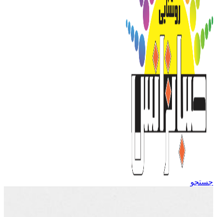
جستجو