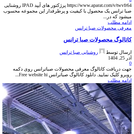
https://www.aparat.com/v/twvfr64 پرژکتور های آیپد IPAD روشنایی
صبا ترانس یک محصول با کیفیت و پرطرفدار این مجموعه محسوب
میشود که در...
ادامه مطلب
معرفی محصولات صبا ترانس
کاتالوگ محصولات صبا ترانس
ارسال توسط
روشنایی صبا ترانس
آذر 25, 1404
0
جهت دریافت کاتالوگ معرفی محصولات صباترانس روی دکمه
روبرو کلیک نمایید. دانلود کاتالوگ صباترانس Free website hi...
ادامه مطلب