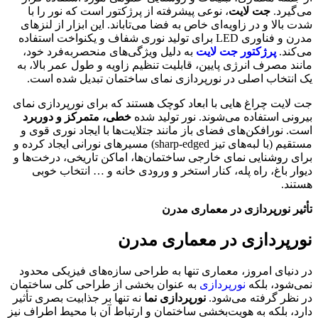
می‌گیرد.
جت لایت
، نوعی پیشرفته از پرژکتور است که نور را با
شدت بالا و در زاویه‌ای خاص به فضا می‌تاباند. این ابزار از لنزهای
مدرن و فناوری LED برای تولید نوری شفاف و یکنواخت استفاده
می‌کند.
پرژکتور جت لایت
به دلیل ویژگی‌های منحصربه‌فرد خود،
مانند مصرف انرژی پایین، قابلیت تنظیم زاویه و طول عمر بالا، به
یک انتخاب اصلی در نورپردازی نمای ساختمان تبدیل شده است.
جت لایت چراغ هایی با ابعاد کوچک هستند که برای نورپردازی نمای
بیرونی استفاده می‌شوند. نور تولید شده
خطی، متمرکز و دوربرد
است. نورافکن‌های فضای باز مانند جتلایت‌ها با ایجاد نوری قوی و
مستقیم (با لبه‌های تیز sharp-edged) مسیرهای نورانی ایجاد کرده و
برای روشنایی نمای خارجی ساختمان‌ها، اماکن تاریخی، درخت‌ها و
دیوار باغ، راه پله، کنار استخر و ورودی خانه و … انتخاب خوبی
هستند.
تأثیر نورپردازی در معماری مدرن
نورپردازی در معماری مدرن
در دنیای امروز، معماری تنها به طراحی سازه‌های فیزیکی محدود
نمی‌شود، بلکه
نورپردازی
به عنوان بخشی از طراحی کلی ساختمان
در نظر گرفته می‌شود.
نورپردازی نما
نه تنها بر جذابیت بصری تأثیر
دارد، بلکه به هویت‌بخشی ساختمان و ارتباط آن با محیط اطراف نیز