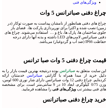
ویژگی‌های فنی
چراغ دفنی صباترانس 5 وات
چراغ های دفنی همانطور از نامشان پیداست به صورت توکار (در
زمین) نصب شده و اکثرا برای نورپردازی پارکت ها، فضای باز
جلوی ساختمان ها، پارک ها، باغ و … استفاده می‌شوند. چراغ های
دفنی صباترانس لامپ‌های LED داشته و بدنه آنها دارای درجه
حفاظت IP66 (ضد آب و گردوغبار) می‌باشد.
قیمت چراغ دفنی 5 وات صبا ترانس
این سایت متعلق به
صباترانس
بوده درنتیجه بهترین قیمت بازار را به
دلیل خرید از مبدا همراه با گارانتی
صباترانس
خدمتتان ارائه
کرده‌ایم. چراغ دفنی 12 وات صباترانس دارای شار نوری 600 لومن،
وزن 0/75 کیلوگرم، ابعاد 10 در 9 سانتی‌متر است. برای مشخصه
های فنی بیشتر تب
ویژگی‌های فنی
را مشاهده فرمایید.
خرید چراغ دفنی صباترانس