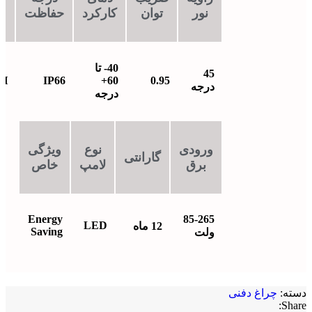
نور
توان
کارکرد
حفاظت
ع
40- تا
45
0H
IP66
60+
0.95
درجه
درجه
ورودی
نوع
ویژگی
گارانتی
برق
لامپ
خاص
Energy
85-265
LED
12 ماه
Saving
ولت
دسته:
چراغ دفنی
Share: