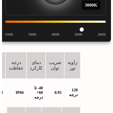
3000
K
6500K
5000K
4000K
3000K
2000K
زاویه
ضریب
دمای
درجه
ط
نور
توان
کارکرد
حفاظت
ع
40- تا
120
0H
IP66
60+
0.95
درجه
درجه