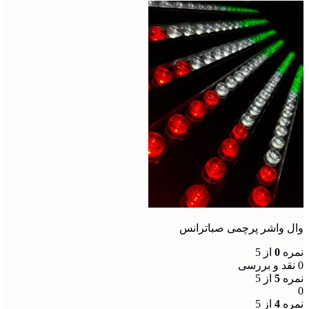
وال واشر پرچمی صباترانس
نمره
0
از 5
0 نقد و بررسی
نمره
5
از 5
0
نمره
4
از 5