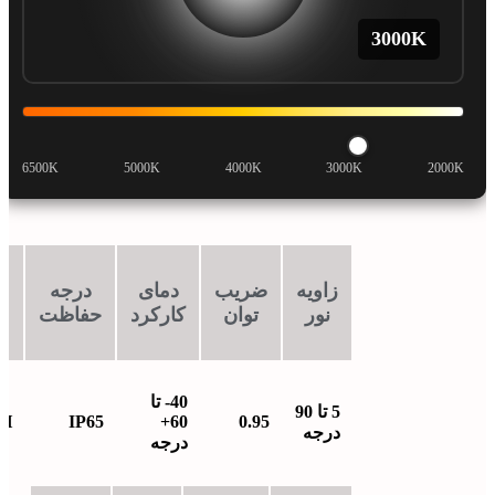
3000
K
6500K
5000K
4000K
3000K
2000K
زاویه
ضریب
دمای
درجه
ط
نور
توان
کارکرد
حفاظت
ع
40- تا
5 تا 90
0H
IP65
60+
0.95
درجه
درجه