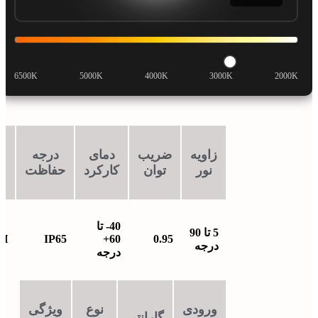
6500K
5000K
4000K
3000K
2000K
زاویه
ضریب
دمای
درجه
ط
نور
توان
کارکرد
حفاظت
ع
40- تا
5 تا 90
0H
IP65
60+
0.95
درجه
درجه
ورودی
نوع
ویژگی
گارانتی