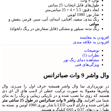
توان: 9 وات
طول‌های قابل انتخاب: 25 سانتی
ابعاد دقیق: 5.5 × 4 × 25 سانتی‌متر
شار نور: 1080 لومن
رنگ بندی: سفید، آفتابی، انبه‌ای، آبی، سبز، قرمز، بنفش و
مولتی
رنگ بدنه: سیلور و مشکی (قابل سفارش در رنگ دلخواه)
افزودن به مقایسه
افزودن به علاقه مندی
توضیحات
نظرات (1)
مشاهده دمای رنگ نور
ویژگی‌های فنی
وال واشر 9 وات صباترانس
در نورپردازی نما وال واشر همیشه حرف اول را می‌زند. وال
واشرها معمولا به صورت ترکیب خطی از لامپ های ال ای دی
هستند که روی بنا نصب شده و در تاریکی زیبایی و رنگ را به بنای
شما می افزایند.
وال واشر 9 وات صباترانس در طول 25 سانتی متر
طراحی شده و دارای لامپ LED با شار نوری 1080 لومن و بسته به
طول؛ وزن‌های 0/37 و 0/65 کیلوگرم هستند.