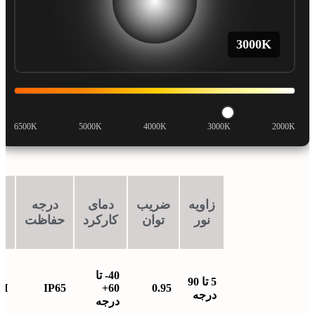
3000
K
6500K
5000K
4000K
3000K
2000K
زاویه
ضریب
دمای
درجه
ط
نور
توان
کارکرد
حفاظت
ع
40- تا
5 تا 90
0H
IP65
60+
0.95
درجه
درجه